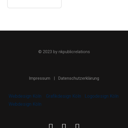
© 2023 by nkpublicrelations
Impressum
|
Datenschutzerklärung
Webdesign Köln
Grafikdesign Köln
Logodesign Köln
Webdesign Köln