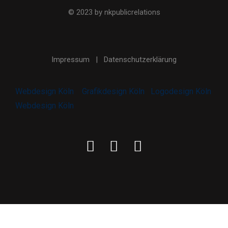
© 2023 by nkpublicrelations
Impressum
|
Datenschutzerklärung
Webdesign Köln
Grafikdesign Köln
Logodesign Köln
Webdesign Köln